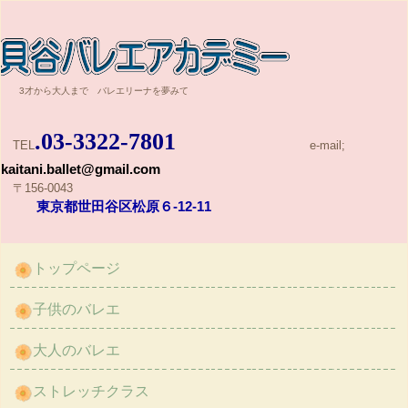
貝谷バレエアカデミー
3才から大人まで バレエリーナを夢みて
.03-3322-7801
TEL
e-mail;
kaitani.ballet@gmail.com
〒156-0043
東京都世田谷区松原６-12-11
トップページ
子供のバレエ
大人のバレエ
ストレッチクラス