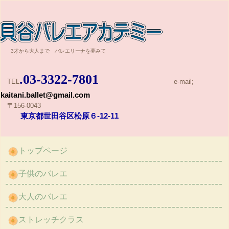
貝谷バレエアカデミー
3才から大人まで バレエリーナを夢みて
.03-3322-7801
TEL
e-mail;
kaitani.ballet@gmail.com
〒156-0043
東京都世田谷区松原６-12-11
トップページ
子供のバレエ
大人のバレエ
ストレッチクラス