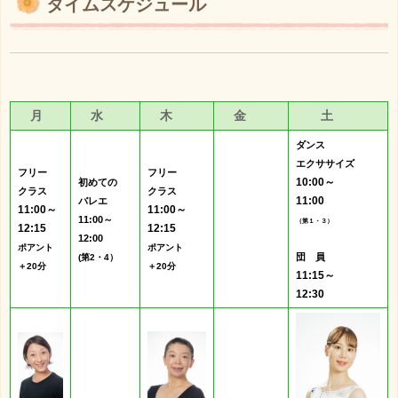
タイムスケジュール
月
水
木
金
土
ダンス
エクササイズ
フリー
フリー
10:00～
初めての
クラス
クラス
11:00
バレエ
11:00～
11:00～
11:00～
（第１・３）
12:15
12:15
12:00
ポアント
ポアント
団 員
(第2・4）
＋20分
＋20分
11:15～
12:30